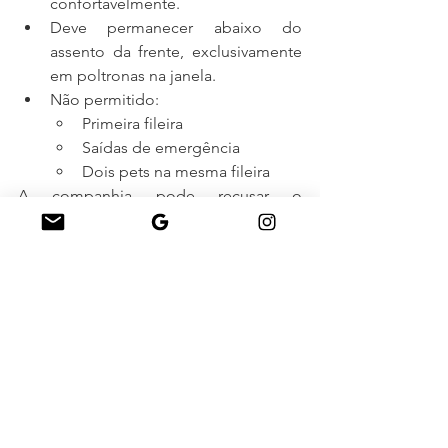
confortavelmente.
Deve permanecer abaixo do 
assento da frente, exclusivamente 
em poltronas na janela.
Não permitido:
Primeira fileira
Saídas de emergência
Dois pets na mesma fileira
A companhia pode recusar o 
embarque caso a caixa não atenda às 
normas de segurança.
Check-in para viajar com pets 
na cabine da GOL:
O check-in deve ser feito 
exclusivamente no balcão da GOL.
Chegar com antecedência:
2 horas para voos domésticos
3 horas para voos internacionais