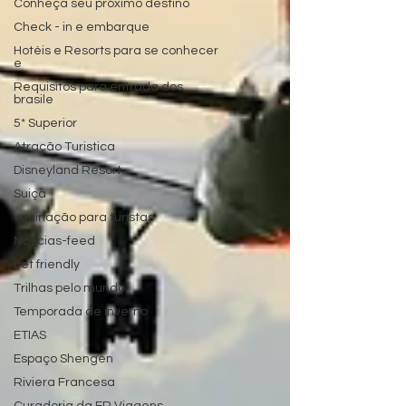
Conheça seu próximo destino
Check - in e embarque
Hotéis e Resorts para se conhecer
e
Requisitos para entrada dos
brasile
5* Superior
Atração Turistica
Disneyland Resort
Suiça
vacinação para turistas
Noticias-feed
pet friendly
Trilhas pelo mundo.
Temporada de inverno
ETIAS
Espaço Shengen
Riviera Francesa