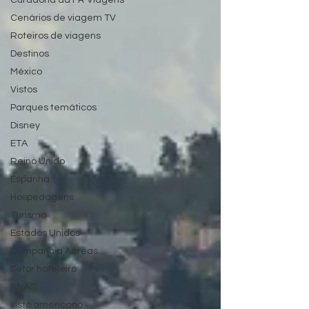
Curadoria da FR Viagens
Cenários de viagem TV
Roteiros de viagens
Destinos
México
Vistos
Parques temáticos
Disney
ETA
Reino Unido
Espanha
Hospedagens
Turismo
Estados Unidos
Companhia Aéreas
Setor hoteleiro
ANAC
visto americano