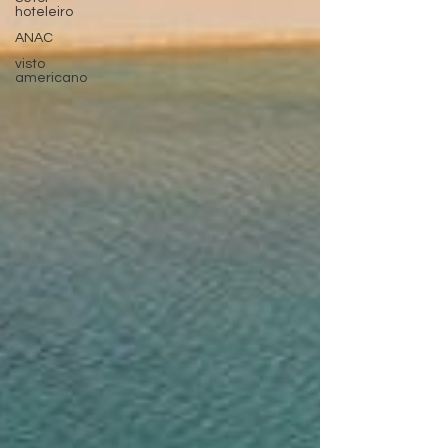
hoteleiro
ANAC
visto
americano