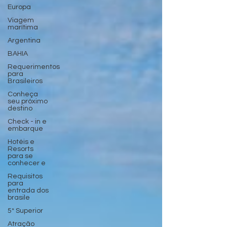
Europa
Viagem
marítima
Argentina
BAHIA
Requerimentos
para
Brasileiros
Conheça
seu próximo
destino
Check - in e
embarque
Hotéis e
Resorts
para se
conhecer e
Requisitos
para
entrada dos
brasile
5* Superior
Atração