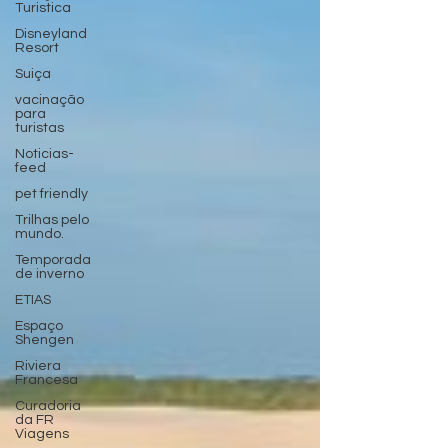
Turistica
Disneyland
Resort
Suiça
vacinação
para
turistas
Noticias-
feed
pet friendly
Trilhas pelo
mundo.
Temporada
de inverno
ETIAS
Espaço
Shengen
Riviera
Francesa
Curadoria
da FR
Viagens