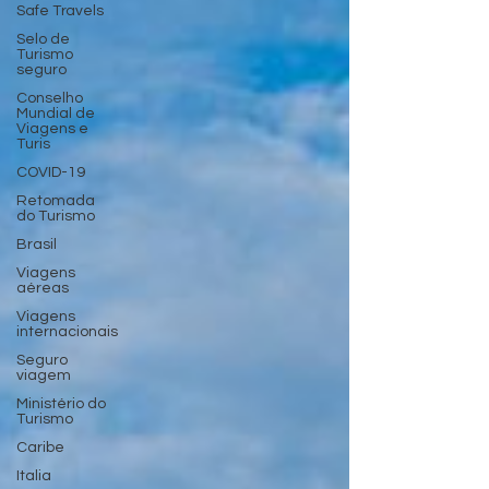
Safe Travels
Selo de
Turismo
seguro
Conselho
Mundial de
Viagens e
Turis
COVID-19
Retomada
do Turismo
Brasil
Viagens
aéreas
Viagens
internacionais
Seguro
viagem
Ministério do
Turismo
Caribe
Italia