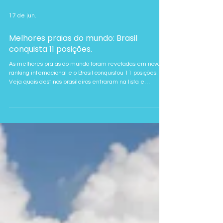
17 de jun.
Melhores praias do mundo: Brasil
conquista 11 posições.
As melhores praias do mundo foram reveladas em novo
ranking internacional e o Brasil conquistou 11 posições.
Veja quais destinos brasileiros entraram na lista e
conheça a Praia de Atins, destaque no Top 10 mundial.