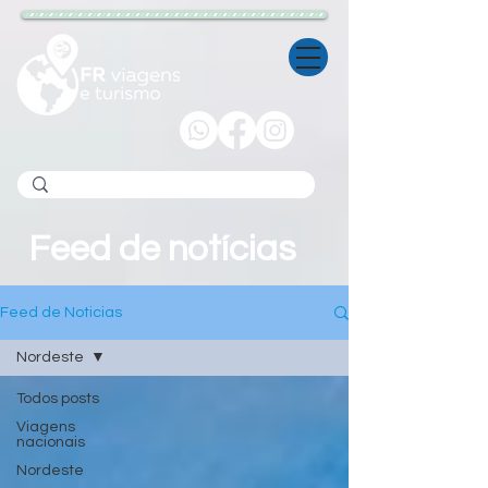
Feed de notícias
Feed de Noticias
Nordeste
Todos posts
Viagens
nacionais
Nordeste