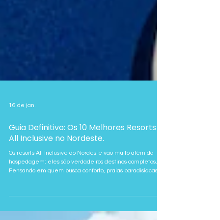
16 de jan.
Guia Definitivo: Os 10 Melhores Resorts
All Inclusive no Nordeste.
Os resorts All Inclusive do Nordeste vão muito além da
hospedagem: eles são verdadeiros destinos completos.
Pensando em quem busca conforto, praias paradisíacas e
experiências completas, a FR Viagens selecionou os 10
melhores resorts All Inclusive do Nordeste, todos com