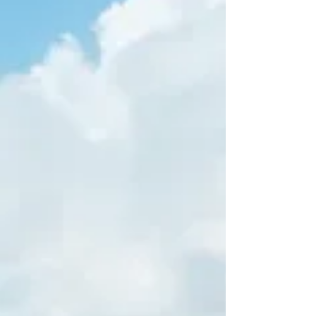
localização privilegiada, próximos ao mar e com
excelente infraestrutura para famílias, casais e viajantes
exigentes.