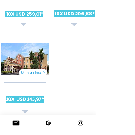
Roma- Itália
Orlando-EUA
Valor total por pessoa
Diária média a partir de:
10X USD 206,88*
10X USD 259,01*
Apto Duplo*
Apto duplo *
8 noites
Best Western Plus Miami Doral
Miami-EUA
Valor total por pessoa
10X USD 145,97*
Apto Duplo*