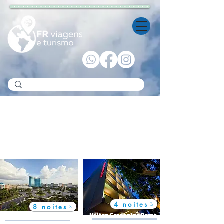
Viagens Internacionais
4 noites
8 noites
Universal Aventura Hotel
Hilton Garden Inn Rome