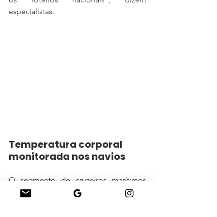
especialistas.
Temperatura corporal 
monitorada nos navios
O segmento de cruzeiros marítimos 
está otimista com a possibilidade de 
retomar as operações no Brasil em 
outubro, quando começa a temporada 