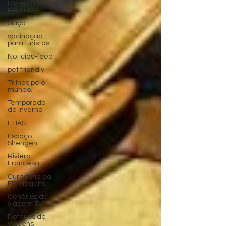
Disneyland
Resort
Suiça
vacinação
para turistas
Noticias-feed
pet friendly
Trilhas pelo
mundo.
Temporada
de inverno
ETIAS
Espaço
Shengen
Riviera
Francesa
Curadoria da
FR Viagens
Cenários de
viagem TV
Roteiros de
viagens