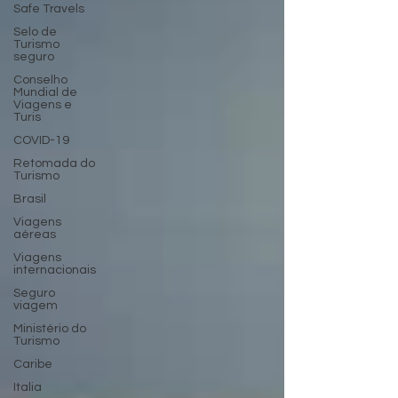
Safe Travels
Selo de
Turismo
seguro
Conselho
Mundial de
Viagens e
Turis
COVID-19
Retomada do
Turismo
Brasil
Viagens
aéreas
Viagens
internacionais
Seguro
viagem
Ministério do
Turismo
Caribe
Italia