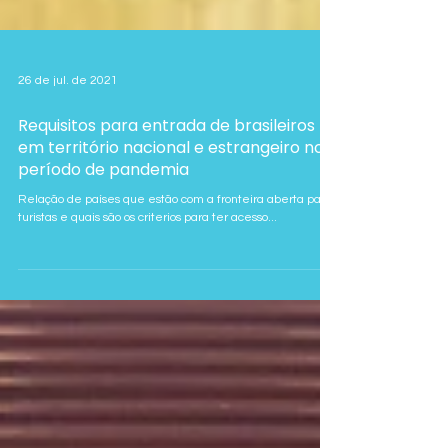
26 de jul. de 2021
Requisitos para entrada de brasileiros
em território nacional e estrangeiro no
período de pandemia
Relação de países que estão com a fronteira aberta para
turistas e quais são os criterios para ter acesso...