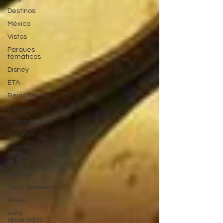
Destinos
México
Vistos
Parques
temáticos
Disney
ETA
Reino Unido
Espanha
Hospedagens
Turismo
Estados
Unidos
Companhia
Aéreas
Setor hoteleiro
ANAC
visto
americano