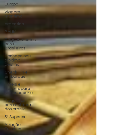
Europa
Viagem
marítima
Argentina
BAHIA
Requerimentos
para
Brasileiros
Conheça seu
próximo
destino
Check - in e
embarque
Hotéis e
Resorts para
se conhecer e
Requisitos
para entrada
dos brasile
5* Superior
Atração
Turistica