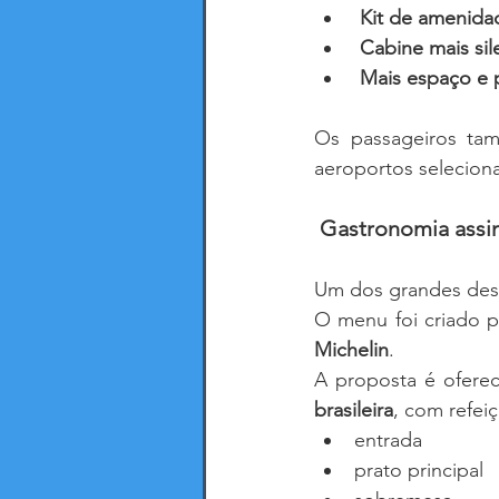
Kit de amenida
Cabine mais sil
Mais espaço e 
Os passageiros ta
aeroportos selecion
 Gastronomia assi
Um dos grandes des
O menu foi criado pe
Michelin
.
A proposta é ofere
brasileira
, com refei
entrada
prato principal