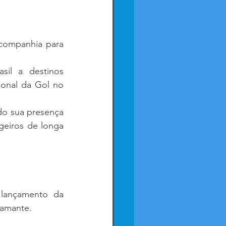
ompanhia para 
il a destinos 
onal da Gol no 
o sua presença 
eiros de longa 
 também anunciou novidades com o lançamento da 
iamante.