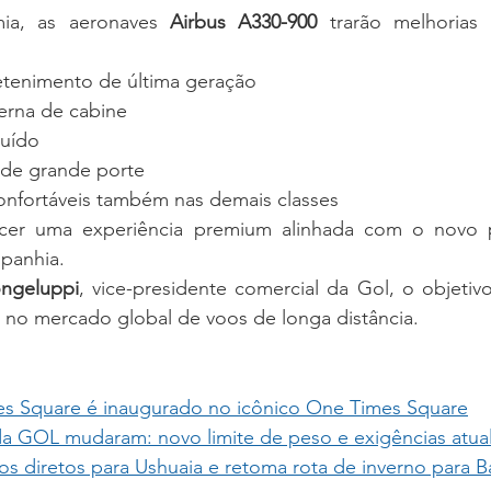
ia, as aeronaves 
Airbus A330-900
 trarão melhorias 
etenimento de última geração
erna de cabine
ruído
s de grande porte
onfortáveis também nas demais classes
cer uma experiência premium alinhada com o novo p
mpanhia.
ngeluppi
, vice-presidente comercial da Gol, o objetiv
 no mercado global de voos de longa distância.
es Square é inaugurado no icônico One Times Square
da GOL mudaram: novo limite de peso e exigências atua
s diretos para Ushuaia e retoma rota de inverno para B