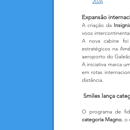
2026
Expansão internac
A criação da 
Insign
voos intercontinentai
A nova cabine foi
estratégicos na Amé
aeroporto do Galeã
A iniciativa marca 
em rotas internacio
distância.
Smiles lança cat
O programa de fid
categoria Magno
, o