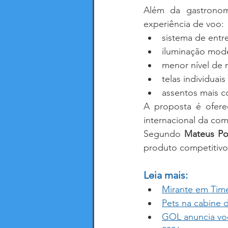
Além da gastronom
experiência de voo:
sistema de entr
iluminação mod
menor nível de 
telas individuai
assentos mais c
A proposta é ofere
internacional da co
Segundo 
Mateus Po
produto competitivo
Leia mais: 
Mirante em Tim
Pets na cabine 
GOL anuncia voo