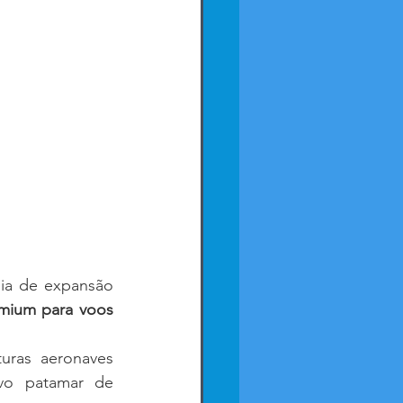
ia de expansão 
mium para voos 
, será implementado nas futuras aeronaves 
o patamar de 