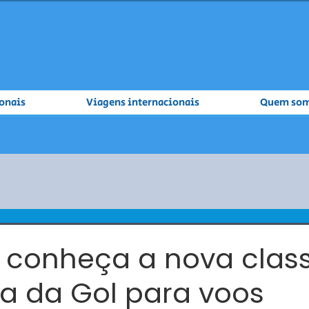
onais
Viagens internacionais
Quem so
a: conheça a nova clas
va da Gol para voos