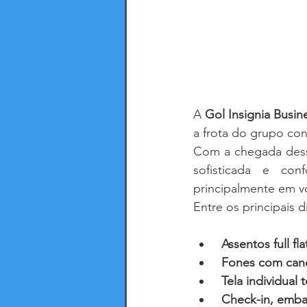
A 
Gol Insignia Busin
a frota do grupo co
Com a chegada desse
sofisticada e co
principalmente em v
Entre os principais d
Assentos full fl
Fones com canc
Tela individual
Check-in, emba