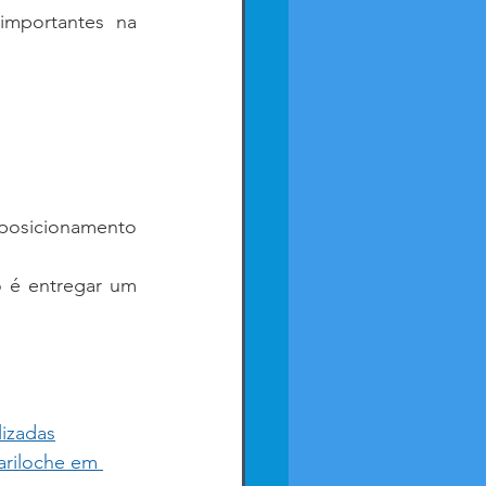
importantes na 
osicionamento 
o é entregar um 
lizadas
ariloche em 