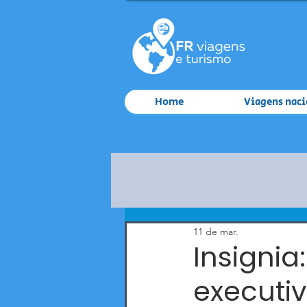
Home
Viagens naci
11 de mar.
Insigni
executi