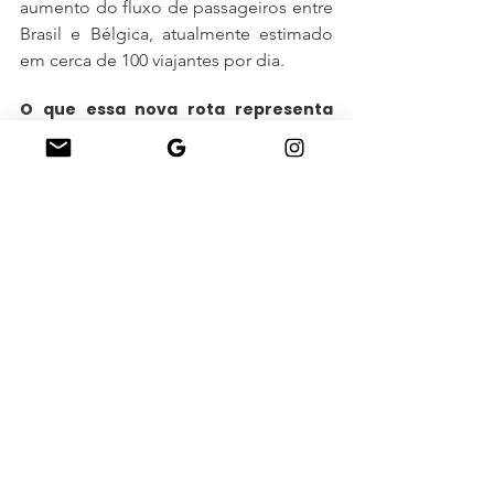
aumento do fluxo de passageiros entre 
Brasil e Bélgica, atualmente estimado 
em cerca de 100 viajantes por dia.
O que essa nova rota representa 
para os viajantes?
A inauguração do voo direto para 
Bruxelas representa:
Menor tempo de viagem;
Mais conforto por eliminar escalas;
Novas oportunidades de conexão 
pela Europa;
Mais opções para viagens 
corporativas;
Fortalecimento do turismo 
internacional.
A novidade reforça a recuperação e 
expansão da aviação internacional 
brasileira e amplia as opções para 