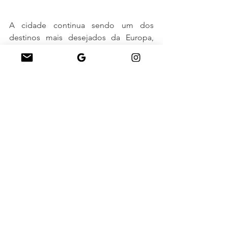
A cidade continua sendo um dos 
destinos mais desejados da Europa, 
com atrações icônicas como:
Sagrada Família
Parque Güell
La Rambla
Mas o planejamento financeiro se torna 
ainda mais essencial.
Viagens internacionais
Europa
Atração Turistica