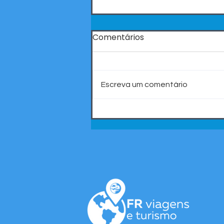
Comentários
Escreva um comentário
CCJ do Senado aprova
projeto que proíbe
cobrança por bagagens
de mão em voos