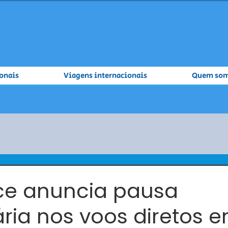
onais
Viagens internacionais
Quem so
nce anuncia pausa
ia nos voos diretos e