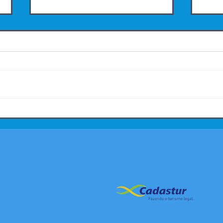
Feiras de Natal para se
Salv
visitar na Europa.
voos