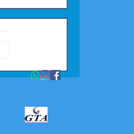
ador passa a ter
 diretos para Paris.