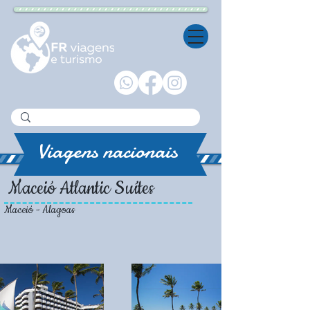
Viagens nacionais
Maceió Atlantic Suítes
Maceió - Alagoas