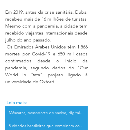
Em 2019, antes da crise sanitária, Dubai 
recebeu mais de 16 milhões de turistas. 
Mesmo com a pandemia, a cidade tem 
recebido viajantes internacionais desde 
julho do ano passado.
Os Emirados Árabes Unidos têm 1.866 
mortes por Covid-19 e 650 mil casos 
confirmados desde o início da 
pandemia, segundo dados do "Our 
World in Data", projeto ligado à 
universidade de Oxford.
 Leia mais:
Máscaras, passaporte de vacina, digitalização: o que esperar da retomada do turismo pós-pandemia
5 cidades brasileiras que combinam com o inverno