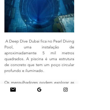
A Deep Dive Dubai fica no Pearl Diving 
Pool, uma instalação de 
aproximadamente 5 mil metros 
quadrados. A piscina é uma estrutura 
de concreto que tem um poço circular 
profundo e iluminado.
Os mergulhadores podem explorar as 
profundezas de uma "cidade perdida" 
reconstruída, repleta de objetos da vida 
cotidiana e coberta por uma vegetação 
exuberante.