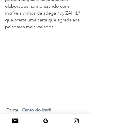
elaborados harmonizando com 
incríveis vinhos da adega “by ZAHIL”, 
que oferta uma carta que agrada aos 
paladares mais variados.
 Fonte:
Canto do Irer
ê
Hotéis e Resorts para se conhecer e