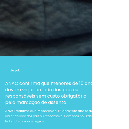
11 de jul.
ANAC confirma que menores de 16 anos
devem viajar ao lado dos pais ou
responsáveis sem custo obrigatório
pela marcação de assento
ANAC reafirma que menores de 16 anos têm direito de
viajar ao lado dos pais ou responsáveis em voos no Brasil.