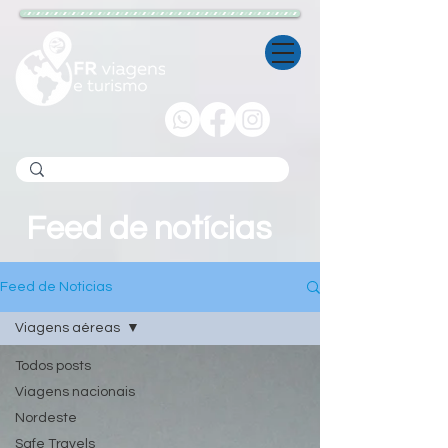
Feed de notícias
Feed de Noticias
Viagens aéreas
Todos posts
Viagens nacionais
Nordeste
Safe Travels