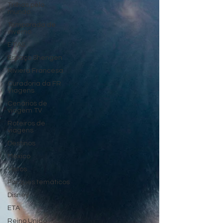
Trilhas pelo
mundo.
Temporada de
inverno
ETIAS
Espaço Shengen
Riviera Francesa
Curadoria da FR
Viagens
Cenários de
viagem TV
Roteiros de
viagens
Destinos
México
Vistos
Parques temáticos
Disney
ETA
Reino Unido