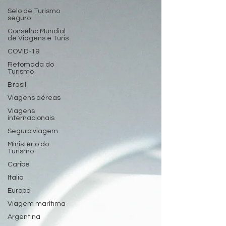
Selo de Turismo
seguro
Conselho Mundial
de Viagens e Turis
COVID-19
Retomada do
Turismo
Brasil
Viagens aéreas
Viagens
internacionais
Seguro viagem
Ministério do
Turismo
Caribe
Italia
Europa
Viagem marítima
Argentina