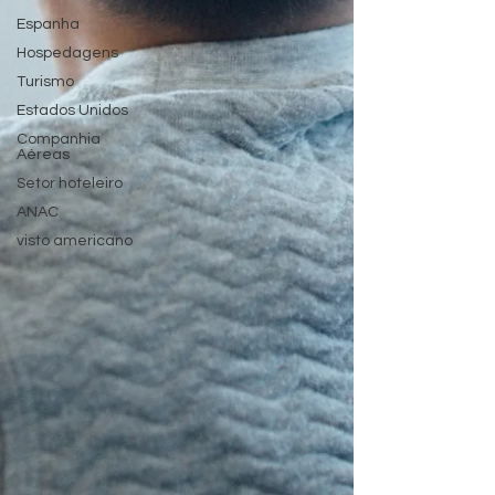
Espanha
Hospedagens
Turismo
Estados Unidos
Companhia
Aéreas
Setor hoteleiro
ANAC
visto americano