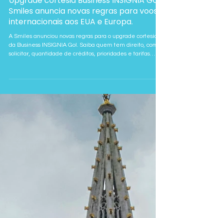
10 de jul.
Upgrade cortesia Business INSIGNIA Gol:
Smiles anuncia novas regras para voos
internacionais aos EUA e Europa.
A Smiles anunciou novas regras para o upgrade cortesia
da Business INSIGNIA Gol. Saiba quem tem direito, como
solicitar, quantidade de créditos, prioridades e tarifas
elegíveis.