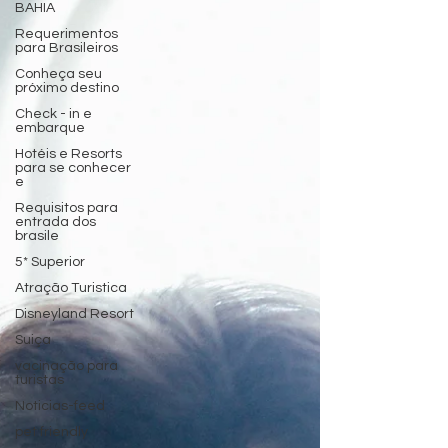
BAHIA
Requerimentos
para Brasileiros
Conheça seu
próximo destino
Check - in e
embarque
Hotéis e Resorts
para se conhecer
e
Requisitos para
entrada dos
brasile
5* Superior
Atração Turistica
Disneyland Resort
Suiça
vacinação para
turistas
Noticias-feed
pet friendly