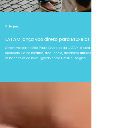
3 de jun.
LATAM lança voo direto para Bruxelas
O novo voo direto São Paulo Bruxelas da LATAM já está em
operação. Saiba horários, frequência, aeronave utilizada e
os benefícios da nova ligação entre Brasil e Bélgica.