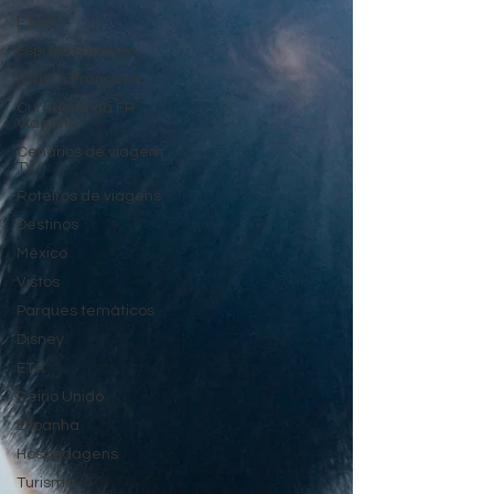
ETIAS
Espaço Shengen
Riviera Francesa
Curadoria da FR
Viagens
Cenários de viagem
TV
Roteiros de viagens
Destinos
México
Vistos
Parques temáticos
Disney
ETA
Reino Unido
Espanha
Hospedagens
Turismo