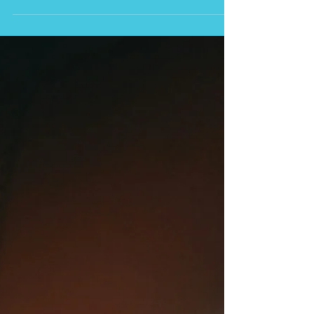
O novo voo direto São Paulo Bruxelas da LATAM já está em
operação. Saiba horários, frequência, aeronave utilizada e
os benefícios da nova ligação entre Brasil e Bélgica.