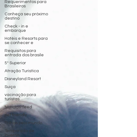
Requerimentos para
Brasileiros
Conheça seu próximo
destino
Check - in e
embarque
Hotéis e Resorts para
se conhecer e
Requisitos para
entrada dos brasile
5* Superior
Atração Turistica
Disneyland Resort
Suiça
vacinação para
turistas
Noticias-feed
pet friendly
Trilhas pelo mundo.
Temporada de
inverno