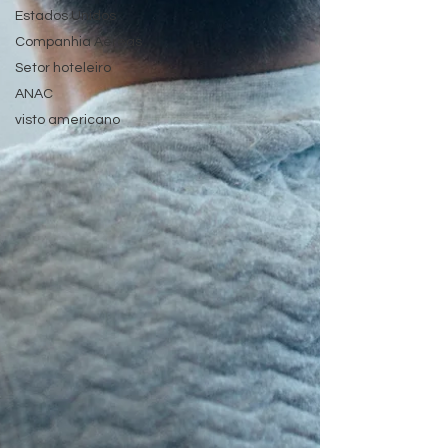
Estados Unidos
Companhia Aéreas
Setor hoteleiro
ANAC
visto americano