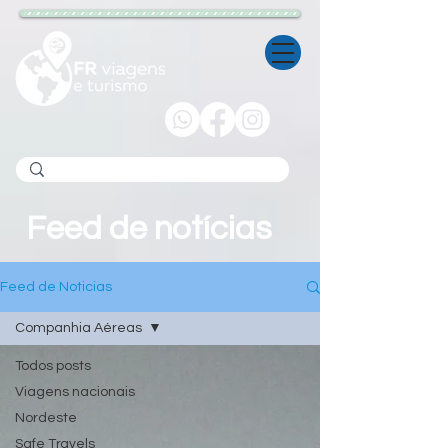
Feed de notícias
Feed de Noticias
Companhia Aéreas
Todos posts
Viagens nacionais
Nordeste
Safe Travels