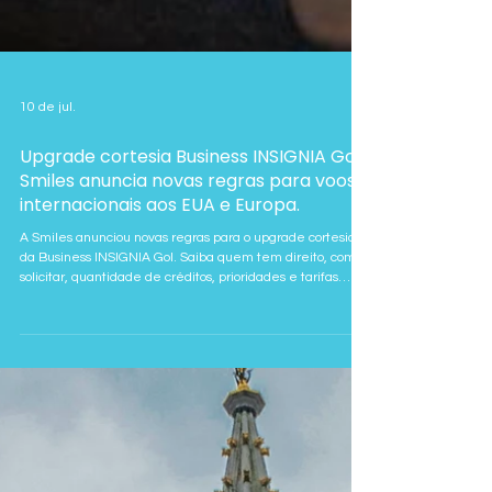
10 de jul.
Upgrade cortesia Business INSIGNIA Gol:
Smiles anuncia novas regras para voos
internacionais aos EUA e Europa.
A Smiles anunciou novas regras para o upgrade cortesia
da Business INSIGNIA Gol. Saiba quem tem direito, como
solicitar, quantidade de créditos, prioridades e tarifas
elegíveis.